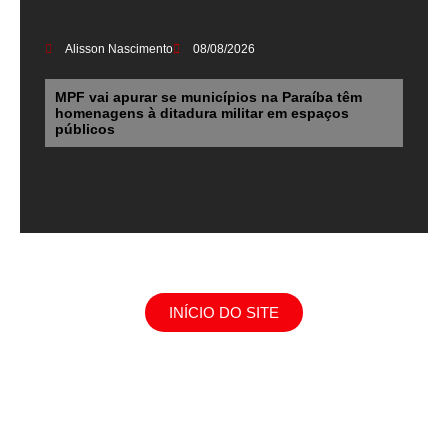
Alisson Nascimento
08/08/2026
MPF vai apurar se municípios na Paraíba têm
homenagens à ditadura militar em espaços
públicos
INÍCIO DO SITE