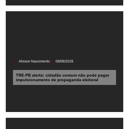
Alisson Nascimento
08/08/2026
TRE-PB alerta: cidadão comum não pode pagar
impulsionamento de propaganda eleitoral