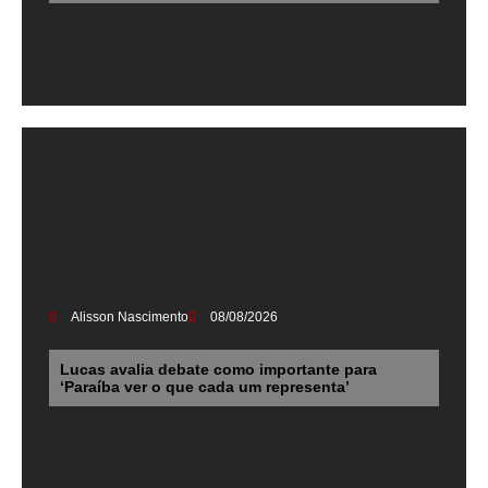
Alisson Nascimento
08/08/2026
Lucas avalia debate como importante para
‘Paraíba ver o que cada um representa’