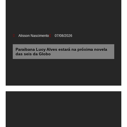
Alisson Nascimento
07/08/2026
Paraibana Lucy Alves estará na próxima novela
das seis da Globo