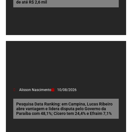
de até R$ 2,6 mil
Alisson Nascimento
10/08/2026
Pesquisa Data Ranking: em Campina, Lucas Ribeiro
abre vantagem e lidera disputa pelo Governo da
Paraíba com 48,1%; Cícero tem 24,4% e Efraim 7,1%