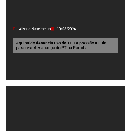
Alisson Nascimento
10/08/2026
Aguinaldo denuncia uso do TCU e pressão a Lula
para reverter aliança do PT na Paraíba