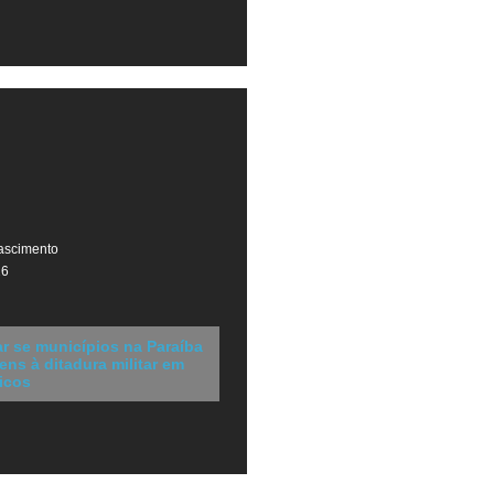
ascimento
26
r se municípios na Paraíba
s à ditadura militar em
icos