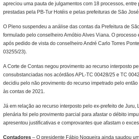
apreciou uma pauta de julgamentos com 18 processos, entre p
prestadas pela PB-Tur Hotéis e pelas prefeituras de São Jos
O Pleno suspendeu a análise das contas da Prefeitura de São J
formulado pelo conselheiro Arnóbio Alves Viana. O processo 
após pedido de vista do conselheiro André Carlo Torres Ponte
03255/23).
A Corte de Contas negou provimento ao recurso interposto pe
consubstanciadas nos acórdãos APL-TC 00428/25 e TC 00429
decidiu pelo não provimento do recurso impetrado pelo então 
às contas de 2021.
Já em relação ao recurso interposto pelo ex-prefeito de Juru,
plenária foi pelo provimento parcial para afastar o débito imp
apresentou justificativas e comprovantes que afastam o exce
Contadores
– O presidente Fábio Nogueira ainda saudou u