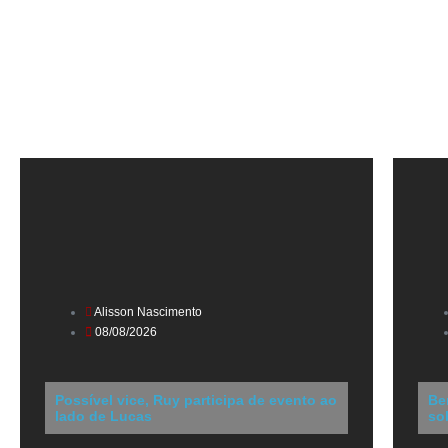
Alisson Nascimento
08/08/2026
Possível vice, Ruy participa de evento ao
Be
lado de Lucas
so