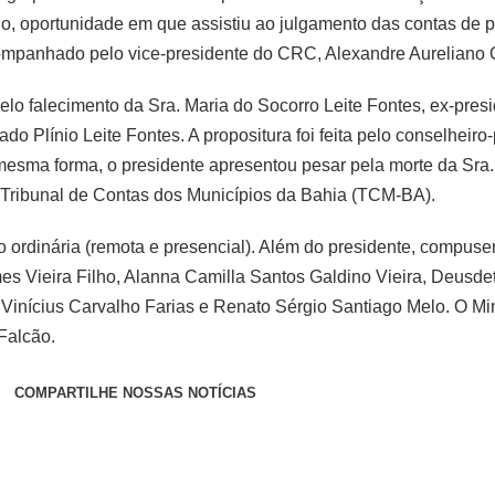
o, oportunidade em que assistiu ao julgamento das contas de p
companhado pelo vice-presidente do CRC, Alexandre Aureliano O
lo falecimento da Sra. Maria do Socorro Leite Fontes, ex-pres
Plínio Leite Fontes. A propositura foi feita pelo conselheiro
mesma forma, o presidente apresentou pesar pela morte da Sra
o Tribunal de Contas dos Municípios da Bahia (TCM-BA).
 ordinária (remota e presencial). Além do presidente, compus
es Vieira Filho, Alanna Camilla Santos Galdino Vieira, Deusde
Vinícius Carvalho Farias e Renato Sérgio Santiago Melo. O Mini
Falcão.
COMPARTILHE NOSSAS NOTÍCIAS