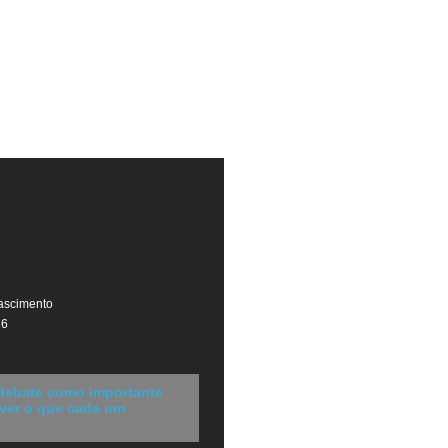
ascimento
26
 debate como importante
 ver o que cada um