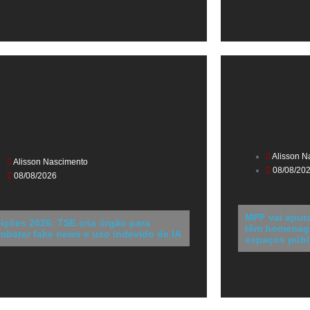
Alisson N
Alisson Nascimento
08/08/20
08/08/2026
MPF vai apura
eições 2026: TSE cria órgão para
têm homenagen
mbater fake news e uso indevido de IA
espaços públ