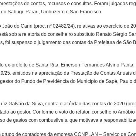
restações de contas, recursos e consultas. Foram julgadas re
é do Sabugi, Parari, Umbuzeiro e São Francisco.
oão do Cariri (proc. nº 02482/24), relativas ao exercício de 20
está sob a relatoria do conselheiro substituto Renato Sérgio S
s, foi suspenso o julgamento das contas da Prefeitura de São Be
lo ex-prefeito de Santa Rita, Emerson Fernandes Alvino Panta,
/25, emitidos na apreciação da Prestação de Contas Anuais 
gestor do Fundo de Previdência do Município de Sapé, Paulo de
 Luiz Galvão da Silva, contra o acórdão das contas de 2020 (pro
utado ao gestor. Conforme o voto do relator, conselheiro Arnóbio 
sso de gastos com combustíveis, que motivava a responsabiliza
m grupo de contadores da empresa CONPLAN – Serviço de Con