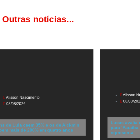
Outras notícias...
Alisson N
Alisson Nascimento
08/08/20
08/08/2026
Lucas avalia
ns de Lula caem 35% e os de Alckmin
para ‘Paraíba
bem mais de 200% em quatro anos
representa’