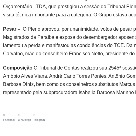
Orçamentário LTDA, que prestigiou a sessão do Tribunal Plen
visita técnica importante para a categoria. O Grupo estava a
Pesar –
O Pleno aprovou, por unanimidade, votos de pesar pe
Magistrados da Paraíba e esposa do desembargador aposentado 
lamentou a perda e manifestou as condolências do TCE. Da 
Carvalho, mãe do conselheiro Francisco Netto, presidente d
Composição
O Tribunal de Contas realizou sua 2545ª sessão
Arnóbio Alves Viana, André Carlo Torres Pontes, Antônio Gom
Barbosa Diniz, bem como os conselheiros substitutos Marcus 
representado pela subprocuradora Isabella Barbosa Marinho 
Facebook
WhatsApp
Telegram