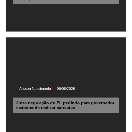
Alisson Nascimento
06/08/2026
Juíza nega ação do PL pedindo para governador
seabster de realizar carreatas