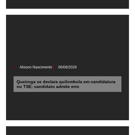
Alisson Nascimento
06/08/2026
Queiroga se declara quilombola em candidatura
no TSE; candidato admite erro