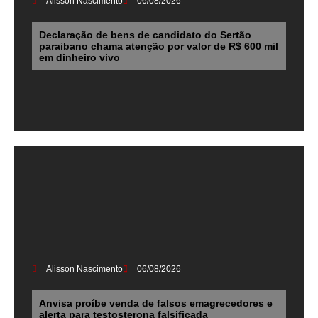
Alisson Nascimento
06/08/2026
Declaração de bens de candidato do Sertão
paraibano chama atenção por valor de R$ 600 mil
em dinheiro vivo
Alisson Nascimento
06/08/2026
Anvisa proíbe venda de falsos emagrecedores e
alerta para testosterona falsificada