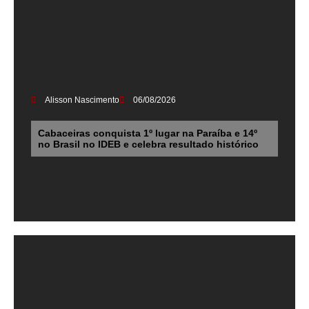
Alisson Nascimento
06/08/2026
Cabaceiras conquista 1º lugar na Paraíba e 14º
no Brasil no IDEB e celebra resultado histórico