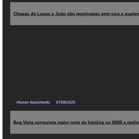
Chapas de Lucas e João são registradas sem vice e suplen
Alisson Nascimento
07/08/2026
Boa Vista conquista maior nota da história no IDEB e reaf