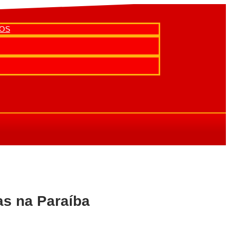
EOS
as na Paraíba