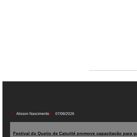
Alisson Nascimento
07/08/2026
Festival do Queijo de Caturité promove capacitação para ga