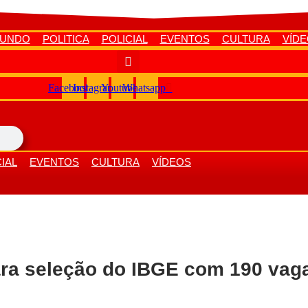
UNDO
POLITICA
POLICIAL
EVENTOS
CULTURA
VÍD
Facebook
Instagram
Youtube
Whatsapp
IAL
EVENTOS
CULTURA
VÍDEOS
ara seleção do IBGE com 190 vag