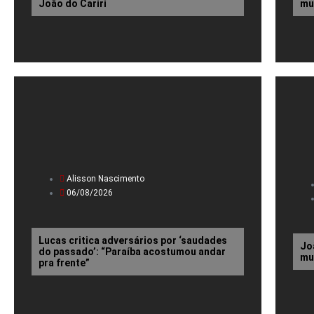
João do Cariri
mu
Alisson Nascimento
06/08/2026
Lucas critica adversários por ‘saudades
Jo
do passado’: “Paraíba acostumou andar
mu
pra frente”