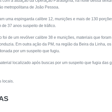
cos com a atuação da Operação Paradigma, na noite dessa sexta-
ião metropolitana de João Pessoa.
ram uma espingarda calibre 12, munições e mais de 130 porçõe
de 37 anos suspeito de tráfico.
foi de um revólver calibre 38 e munições, materiais que for
duzia. Em outra ação da PM, na região da Beira da Linha, os p
onada por um suspeito que fugiu.
 material localizado após buscas por um suspeito que fugia das
 locais.
AS