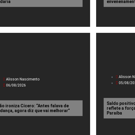
daria
envenenamen
Alisson 
Alisson Nascimento
05/08/20
06/08/2026
Saldo positiv
ão ironiza Cícero: “Antes falava de
reflete a for
dança, agora diz que vai melhorar”
Paraíba