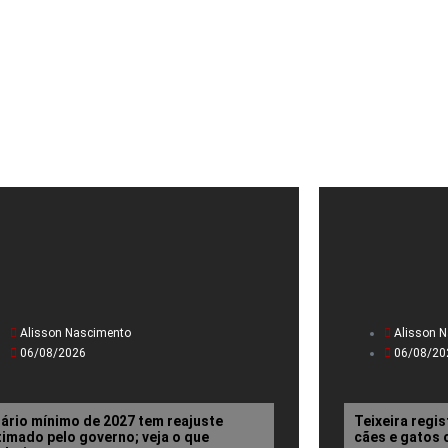
Alisson Nascimento
Alisson 
06/08/2026
06/08/20
lário mínimo de 2027 tem reajuste
Teixeira regi
timado pelo governo; veja o que
cães e gatos 