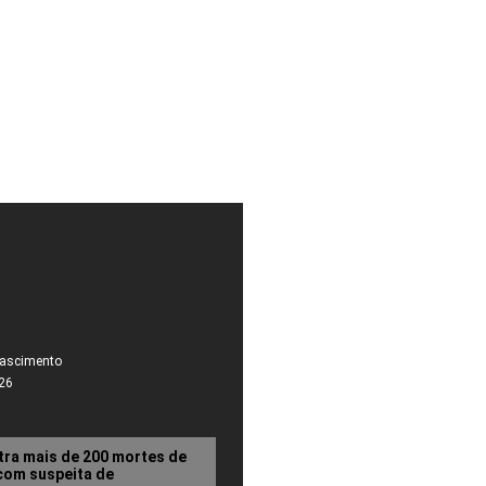
Nascimento
26
stra mais de 200 mortes de
com suspeita de