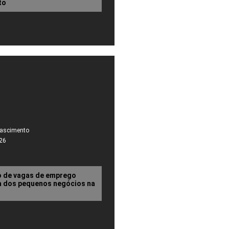
to
Nascimento
26
o de vagas de emprego
ça dos pequenos negócios na