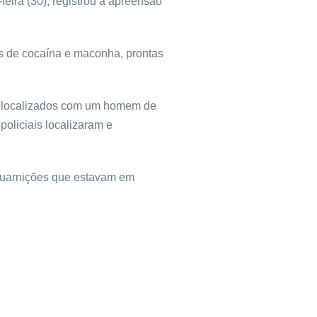
feira (30), registrou a apreensão
s de cocaína e maconha, prontas
am localizados com um homem de
oliciais localizaram e
 guarnições que estavam em