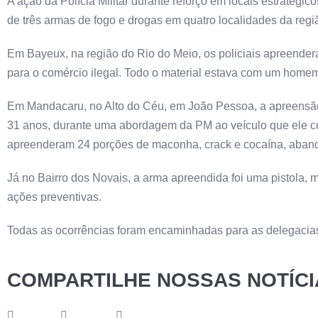
A ação da Polícia Militar durante reforço em locais estratégi
de três armas de fogo e drogas em quatro localidades da reg
Em Bayeux, na região do Rio do Meio, os policiais apreende
para o comércio ilegal. Todo o material estava com um homem 
Em Mandacaru, no Alto do Céu, em João Pessoa, a apreensão 
31 anos, durante uma abordagem da PM ao veículo que ele con
apreenderam 24 porções de maconha, crack e cocaína, aband
Já no Bairro dos Novais, a arma apreendida foi uma pistola,
ações preventivas.
Todas as ocorrências foram encaminhadas para as delegacias
COMPARTILHE NOSSAS NOTÍCI