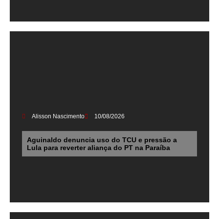
Alisson Nascimento
10/08/2026
Aguinaldo denuncia uso do TCU e pressão a
Lula para reverter aliança do PT na Paraíba