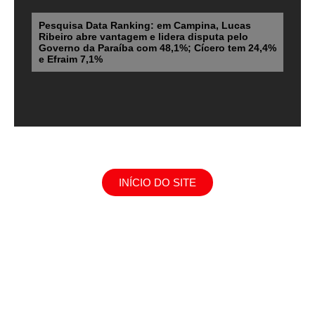
Pesquisa Data Ranking: em Campina, Lucas
Ribeiro abre vantagem e lidera disputa pelo
Governo da Paraíba com 48,1%; Cícero tem 24,4%
e Efraim 7,1%
INÍCIO DO SITE