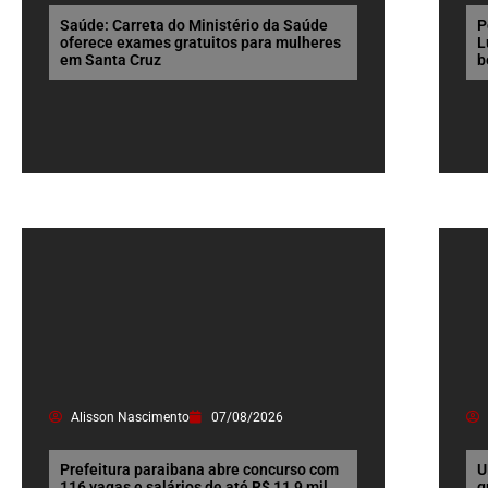
Saúde: Carreta do Ministério da Saúde
P
oferece exames gratuitos para mulheres
L
em Santa Cruz
b
Alisson Nascimento
07/08/2026
Prefeitura paraibana abre concurso com
U
116 vagas e salários de até R$ 11,9 mil
g