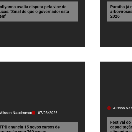
ollyanna avalia disputa pela vice de
Paraíba já r
ucas: ‘Sinal de que o governador está
arbovirose
em’
2026
Alisson Na
Alisson Nascimento
07/08/2026
Festival do
FPB anuncia 15 novos cursos de
capacitação
raduação com 760 vagas
alimentar e