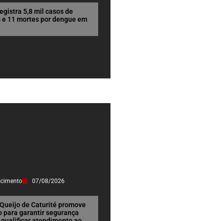
egistra 5,8 mil casos de
s e 11 mortes por dengue em
scimento
07/08/2026
 Queijo de Caturité promove
 para garantir segurança
 qualificar atendimento ao