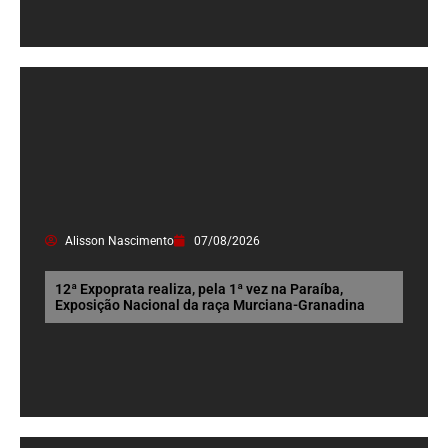
Alisson Nascimento
07/08/2026
12ª Expoprata realiza, pela 1ª vez na Paraíba,
Exposição Nacional da raça Murciana-Granadina