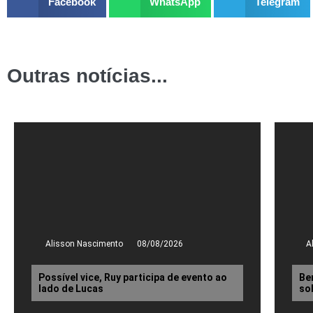
Facebook
WhatsApp
Telegram
Outras notícias...
Alisson Nascimento
08/08/2026
A
Possível vice, Ruy participa de evento ao
Be
lado de Lucas
so