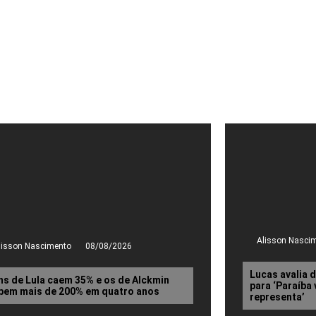
Alisson Nasci
lisson Nascimento
08/08/2026
Lucas avalia 
ns de Lula caem 35% e os de Alckmin
para ‘Paraíba
bem mais de 200% em quatro anos
representa’