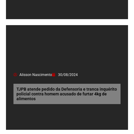
Alisson Nascimento
30/08/2024
TJPB atende pedido da Defensoria e tranca inquérito
policial contra homem acusado de furtar 4kg de
alimentos