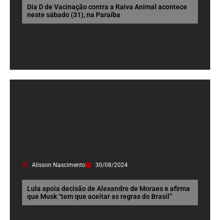
Dia D de Vacinação contra a Raiva Animal acontece
neste sábado (31), na Paraíba
Alisson Nascimento
30/08/2024
Lula apoia decisão de Alexandre de Moraes e afirma
que Musk “tem que aceitar as regras do Brasil”