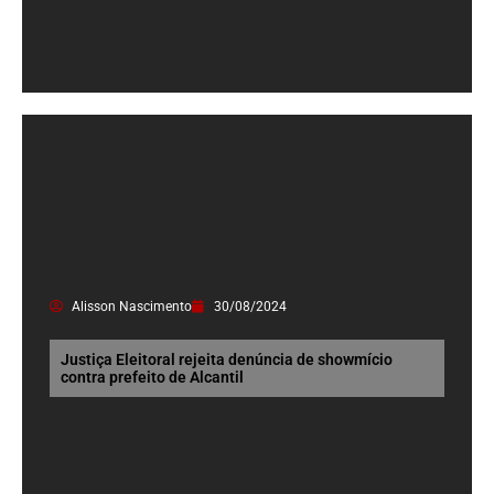
Alisson Nascimento
30/08/2024
Justiça Eleitoral rejeita denúncia de showmício
contra prefeito de Alcantil