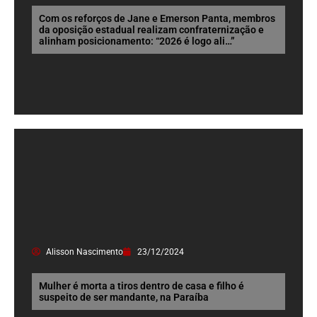
Com os reforços de Jane e Emerson Panta, membros
da oposição estadual realizam confraternização e
alinham posicionamento: “2026 é logo ali…”
Alisson Nascimento
23/12/2024
Mulher é morta a tiros dentro de casa e filho é
suspeito de ser mandante, na Paraíba