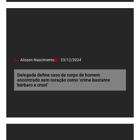
Alisson Nascimento
23/12/2024
Delegada define caso de corpo de homem
encontrado sem coração como ‘crime bastante
bárbaro e cruel’