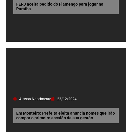
FERJ aceita pedido do Flamengo para jogar na
Paraíba
Alisson Nascimento
23/12/2024
Em Monteiro: Prefeita eleita anuncia nomes que irão
compor o primeiro escalão de sua gestão