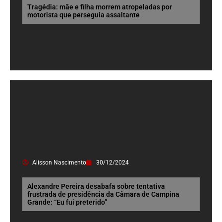
Tragédia: mãe e filha morrem atropeladas por
motorista que perseguia assaltante
Alisson Nascimento
30/12/2024
Alexandre Pereira desabafa sobre tentativa
frustrada de presidência da Câmara de Campina
Grande: “Eu fui preterido”