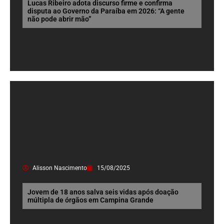
Lucas Ribeiro adota discurso firme e confirma
disputa ao Governo da Paraíba em 2026: “A gente
não pode abrir mão”
Alisson Nascimento
15/08/2025
Jovem de 18 anos salva seis vidas após doação
múltipla de órgãos em Campina Grande