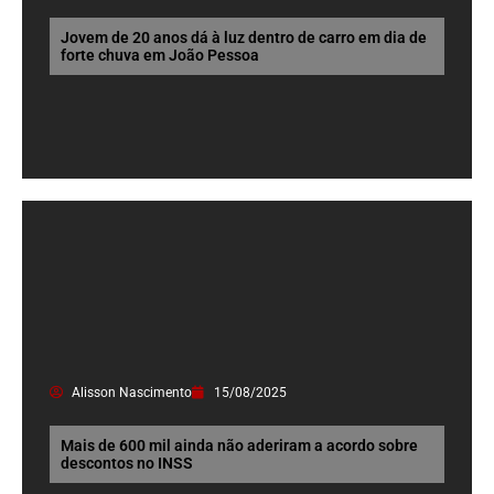
Jovem de 20 anos dá à luz dentro de carro em dia de
forte chuva em João Pessoa
Alisson Nascimento
15/08/2025
Mais de 600 mil ainda não aderiram a acordo sobre
descontos no INSS