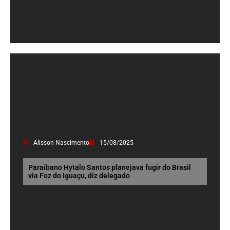
Alisson Nascimento
15/08/2025
Paraibano Hytalo Santos planejava fugir do Brasil
via Foz do Iguaçu, diz delegado