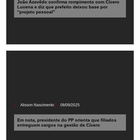
João Azevêdo confirma rompimento com Cícero
Lucena e diz que prefeito deixou base por
“projeto pessoal”
Alisson Nascimento
08/09/2025
Em nota, presidente do PP orienta que filiados
entreguem cargos na gestão de Cícero