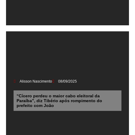
Alisson Nascimento
08/09/2025
“Cícero perdeu o maior cabo eleitoral da
Paraíba”, diz Tibério após rompimento do
prefeito com João