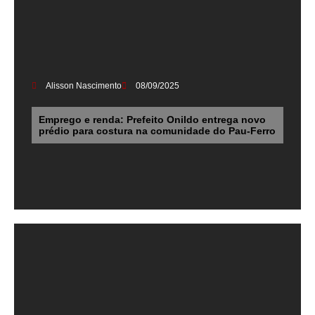
Alisson Nascimento
08/09/2025
Emprego e renda: Prefeito Onildo entrega novo
prédio para costura na comunidade do Pau-Ferro