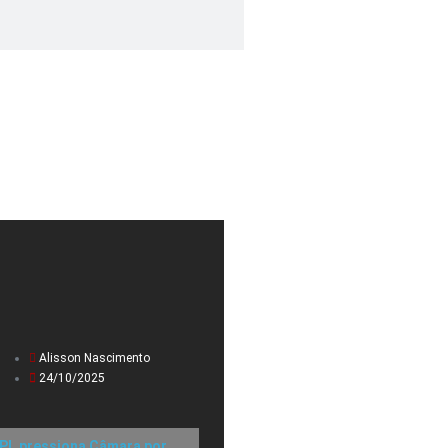
Alisson Nascimento
24/10/2025
PL pressiona Câmara por