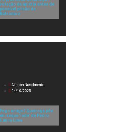
votação da anistia antes de
possível prisão de
Bolsonaro
Alisson Nascimento
24/10/2025
Fogo amigo? Queiroga põe
em xeque ‘lado’ de Pedro
Cunha Lima