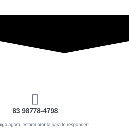
83 98778-4798
igo agora, estarei pronto para te responder!