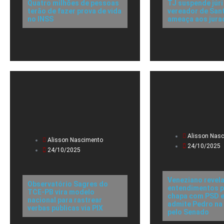
Quatro milhões de pessoas
TJ suspende júri
terão de fazer prova de vida
vereador de Sant
no INSS
ameaça aos jura
Alisson Nas
Alisson Nascimento
24/10/2025
24/10/2025
Veneziano revel
Observatório Sagres do
entendimentos p
TCE-PB vira modelo
chapa com PSD e
nacional para rastrear
admite Pedro na
verbas públicas via PIX
pelo Senado