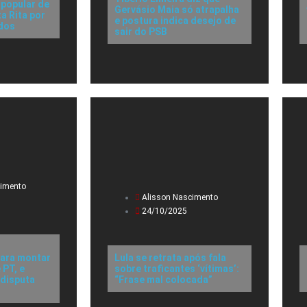
 popular de
Gervásio Maia só atrapalha
a Rita por
e postura indica desejo de
dos
sair do PSB
cimento
Alisson Nascimento
24/10/2025
a
ara montar
Lula se retrata após fala
 PT, e
sobre traficantes ‘vítimas’:
 disputa
“Frase mal colocada”