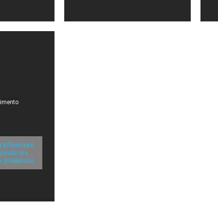
cimento
traficantes
 usuários
a polêmica