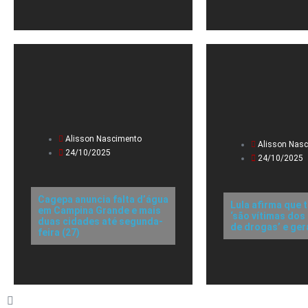
Alisson Nascimento
Alisson Nas
24/10/2025
24/10/2025
Cagepa anuncia falta d’água
Lula afirma que 
em Campina Grande e mais
‘são vítimas dos
duas cidades até segunda-
de drogas’ e ger
feira (27)