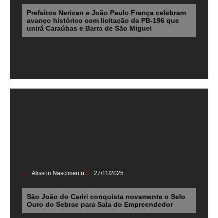
Prefeitos Nerivan e João Paulo França celebram
avanço histórico com licitação da PB-196 que
unirá Caraúbas e Barra de São Miguel
Alisson Nascimento
27/11/2025
São João do Cariri conquista novamente o Selo
Ouro do Sebrae para Sala do Empreendedor