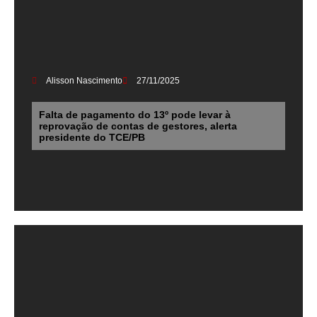
Alisson Nascimento
27/11/2025
Falta de pagamento do 13º pode levar à
reprovação de contas de gestores, alerta
presidente do TCE/PB