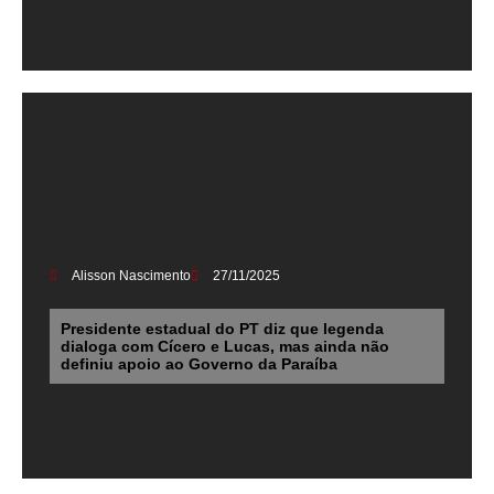
Alisson Nascimento
27/11/2025
Presidente estadual do PT diz que legenda
dialoga com Cícero e Lucas, mas ainda não
definiu apoio ao Governo da Paraíba