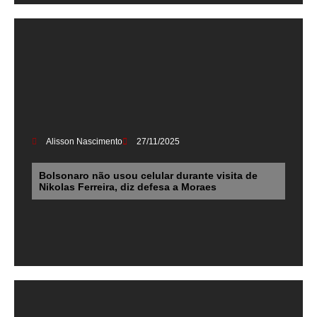
Alisson Nascimento
27/11/2025
Bolsonaro não usou celular durante visita de
Nikolas Ferreira, diz defesa a Moraes