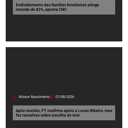
Endividamento das famílias brasileiras atinge
recorde de 82%, aponta CNC
Alisson Nascimento
07/08/2026
Após reunião, PT reafirma apoio a Lucas Ribeiro, mas
faz ressalvas sobre escolha do vice