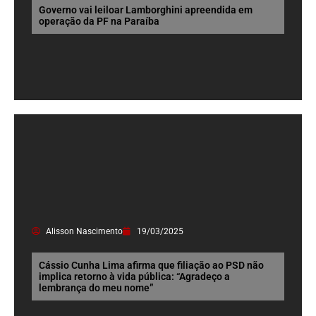
Governo vai leiloar Lamborghini apreendida em
operação da PF na Paraíba
Alisson Nascimento
19/03/2025
Cássio Cunha Lima afirma que filiação ao PSD não
implica retorno à vida pública: “Agradeço a
lembrança do meu nome”