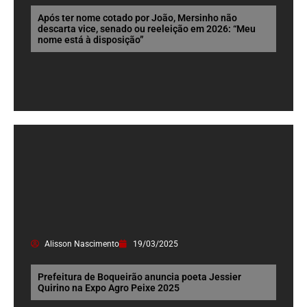
Após ter nome cotado por João, Mersinho não
descarta vice, senado ou reeleição em 2026: “Meu
nome está à disposição”
Alisson Nascimento
19/03/2025
Prefeitura de Boqueirão anuncia poeta Jessier
Quirino na Expo Agro Peixe 2025