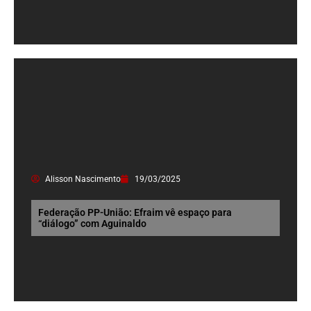
Alisson Nascimento
19/03/2025
Federação PP-União: Efraim vê espaço para
“diálogo” com Aguinaldo