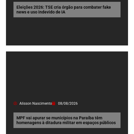
Eleições 2026: TSE cria órgão para combater fake
news e uso indevido de IA
Alisson Nascimento
08/08/2026
MPF vai apurar se municípios na Paraíba têm
homenagens à ditadura militar em espaços públicos