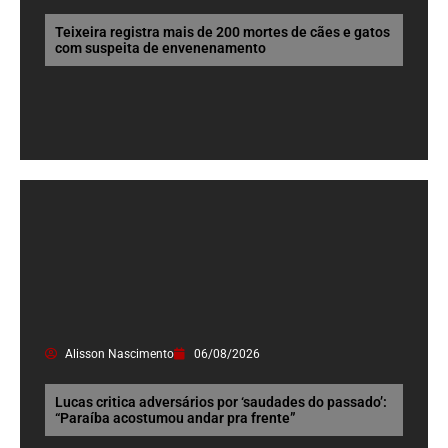
Teixeira registra mais de 200 mortes de cães e gatos
com suspeita de envenenamento
Alisson Nascimento
06/08/2026
Lucas critica adversários por ‘saudades do passado’:
“Paraíba acostumou andar pra frente”