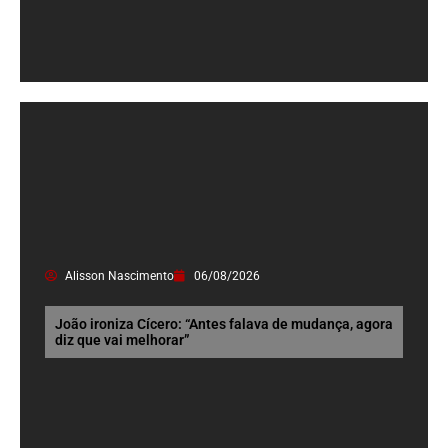
Alisson Nascimento
06/08/2026
João ironiza Cícero: “Antes falava de mudança, agora
diz que vai melhorar”