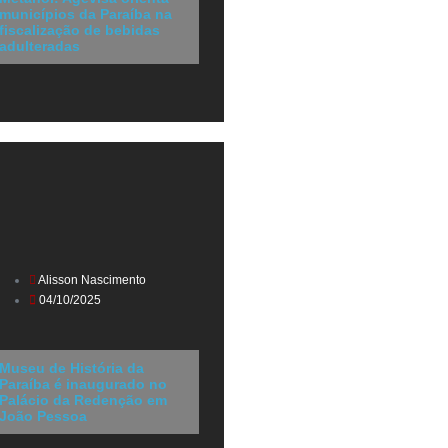
municípios da Paraíba na
fiscalização de bebidas
adulteradas
Alisson Nascimento
04/10/2025
Museu de História da
Paraíba é inaugurado no
Palácio da Redenção em
João Pessoa