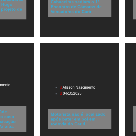
Cabaceiras sediará o 1º
, Hugo
Encontro de Câmaras de
 projeto de
Vereadores do Cariri
imento
Alisson Nascimento
04/10/2025
aúde
Motorista não é localizado
ro caso
após bater em boi em
oxicação
rodovia do Cariri
Paraíba