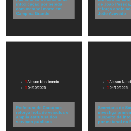
intoxicação por bebida
de João Pessoa
com metanol morre em
reforça apoio ao
Campina Grande
João Azevêdo
Alisson Nascimento
Alisson Nasc
04/10/2025
04/10/2025
Prefeitura de Caraúbas
Secretaria de S
reforça frota de veículos e
investiga primei
amplia estrutura dos
suspeito de int
serviços públicos
por metanol na 