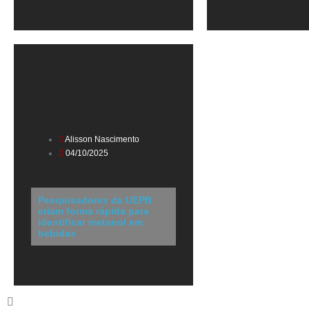
Alisson Nascimento
04/10/2025
Pesquisadores da UEPB
criam forma rápida para
identificar metanol em
bebidas