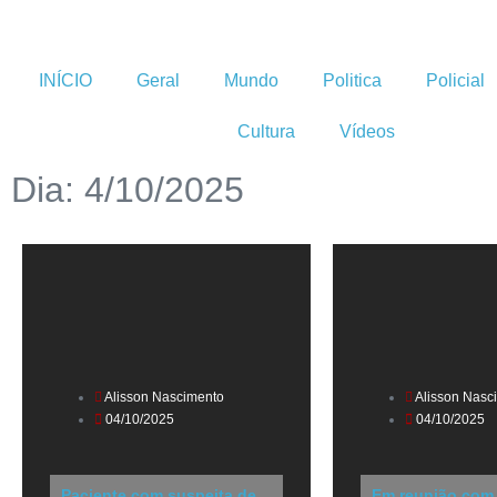
INÍCIO
Geral
Mundo
Politica
Policial
Cultura
Vídeos
Dia: 4/10/2025
Alisson Nascimento
Alisson Nasc
04/10/2025
04/10/2025
Paciente com suspeita de
Em reunião com