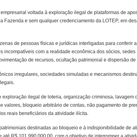
 empresarial voltada à exploração ilegal de plataformas de ap
o da Fazenda e sem qualquer credenciamento da LOTEP, em desa
enas de pessoas físicas e jurídicas interligadas para conferir 
s incompatíveis com a realidade econômica dos sócios, sedes fi
ovimentação de recursos, ocultação patrimonial e dispersão de 
trônicos irregulares, sociedades simuladas e mecanismos destina
legais.
 exploração ilegal de loteria, organização criminosa, lavagem d
de valores, bloqueio arbitrário de contas, não pagamento de pre
os reais beneficiários da atividade ilícita.
atrimoniais destinadas ao bloqueio e à indisponibilidade de ati
e até R$ 101.990.000,00, com o objetivo de interromper a ativid