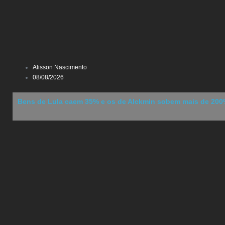
Alisson Nascimento
08/08/2026
Bens de Lula caem 35% e os de Alckmin sobem mais de 200