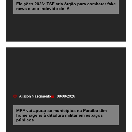
Eleições 2026: TSE cria órgão para combater fake
news e uso indevido de IA
Alisson Nascimento
08/08/2026
MPF vai apurar se municípios na Paraíba têm
homenagens à ditadura militar em espaços
públicos