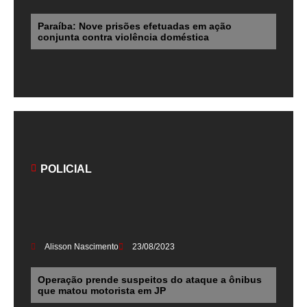
Paraíba: Nove prisões efetuadas em ação
conjunta contra violência doméstica
POLICIAL
Alisson Nascimento
23/08/2023
Operação prende suspeitos do ataque a ônibus
que matou motorista em JP