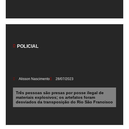
POLICIAL
Alisson Nascimento
28/07/2023
Três pessoas são presas por posse ilegal de
materiais explosivos; os artefatos foram
desviados da transposição do Rio São Francisco